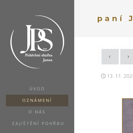
paní 
13. 11. 202
ÚVOD
OZNÁMENÍ
O NÁS
ZAJIŠTĚNÍ POHŘBU