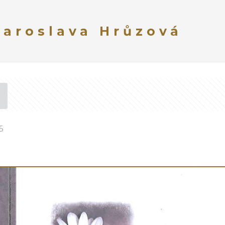
Jaroslava Hrůzová
5