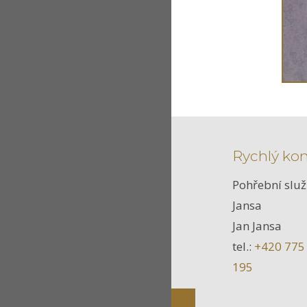
Rychlý ko
Pohřební slu
Jansa
Jan Jansa
tel.:
+420 775
195