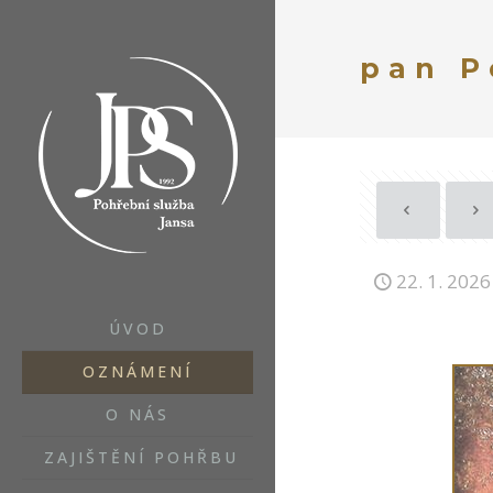
pan P
22. 1. 2026
ÚVOD
OZNÁMENÍ
O NÁS
ZAJIŠTĚNÍ POHŘBU