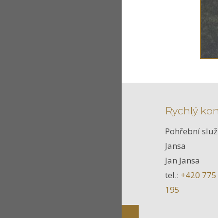
Rychlý ko
Pohřební slu
Jansa
Jan Jansa
tel.:
+420 775
195